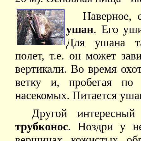
Наверное, 
ушан
. Его уш
Для ушана т
полет, т.е. он может зав
вертикали. Во время охо
ветку и, пробегая по
насекомых. Питается уша
Другой интересны
трубконос
. Ноздри у н
вершинах кожистых об